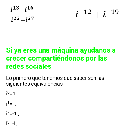
Si ya eres una máquina ayudanos a
crecer compartiéndonos por las
redes sociales
Lo primero que tenemos que saber son las
siguientes equivalencias
0
i
=1 ,
1
i
=i ,
2
i
=-1 ,
3
i
=-i ,