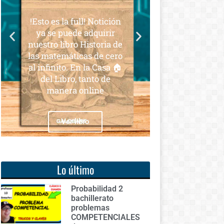
para todos
s la full! Notición
Notición!! Ya se puede
e puede adquirir
adquirir nuestro segundo
 libro Historia de
libro: Unas matemáticas
temáticas de cero
para todos
nito. En la Casa 🏠
 Libro, tanto de
anera online
Ver libro
Ver libro
Lo último
Probabilidad 2
bachillerato
problemas
COMPETENCIALES