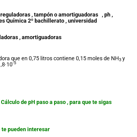
es reguladoras , tampón o amortiguadoras , ph ,
s Química 2º bachillerato , universidad
uladoras , amortiguadoras
dora que en 0,75 litros contiene 0,15 moles de NH
y
3
-5
1,8·10
Cálculo de pH paso a paso , para que te sigas
 te pueden interesar