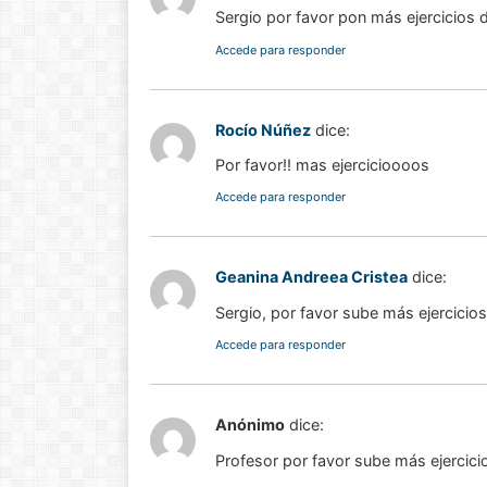
Sergio por favor pon más ejercicios d
Accede para responder
Rocío Núñez
dice:
Por favor!! mas ejercicioooos
Accede para responder
Geanina Andreea Cristea
dice:
Sergio, por favor sube más ejercicios
Accede para responder
Historia de las
matemáticas:
Anónimo
dice:
Del cero al
Profesor por favor sube más ejercici
infinito