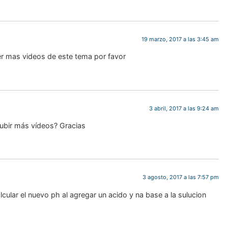
para todos
!Esto e
Notición!! Ya se puede
ya s
19 marzo, 2017 a las 3:45 am
adquirir nuestro segundo
nuestro
libro: Unas matemáticas
las ma
er mas videos de este tema por favor
para todos
al infi
del
m
Ver libro
3 abril, 2017 a las 9:24 am
subir más vídeos? Gracias
3 agosto, 2017 a las 7:57 pm
ular el nuevo ph al agregar un acido y na base a la sulucion