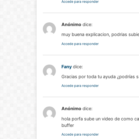
Accede para responder
!Esto es la full! Notición
ya se puede adquirir
Anónimo
dice:
nuestro libro Historia de
las matemáticas de cero
muy buena explicacion, podrias subi
al infinito. En la Casa 🏠
Accede para responder
del Libro, tanto de
manera online
Fany
dice:
Ver libro
Gracias por toda tu ayuda ¿podrías 
Accede para responder
Anónimo
dice:
hola porfa sube un video de como calc
buffer
Accede para responder