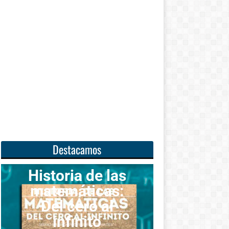
Destacamos
oria de las
emáticas:
Unas
l cero al
matemáticas
infinito