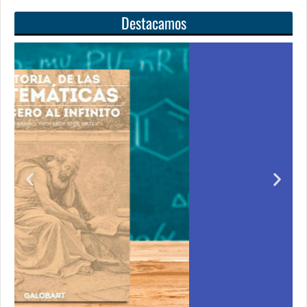
Destacamos
el
Unas matemáticas
para todos
dquirir
Notición!! Ya se puede adquirir nuestro segund
s de cero
libro: Unas matemáticas para todos
nto de
Ver libro