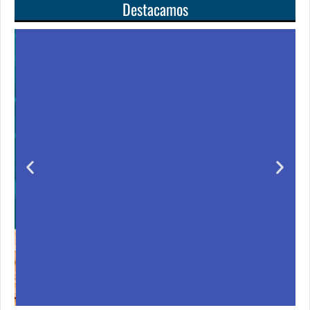
Destacamos
Unas matemáticas
para todos
Notición!! Ya se puede adquirir nuestro segundo
libro: Unas matemáticas para todos
Ver libro