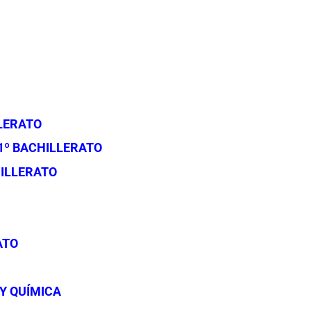
LERATO
1º BACHILLERATO
HILLERATO
Histo
ATO
mate
Unas
Del
matemáticas
Y QUÍMICA
i