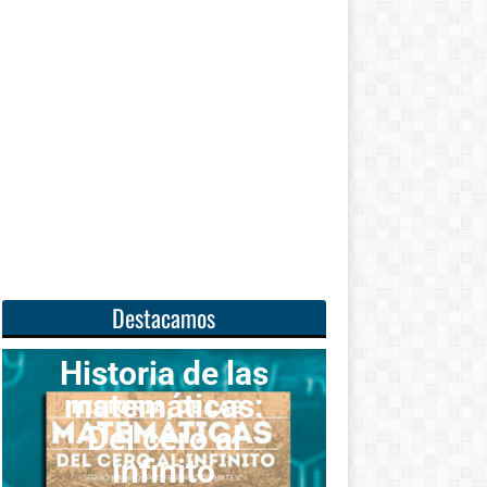
Destacamos
ria de las
máticas:
Unas
 cero al
matemáticas
nfinito