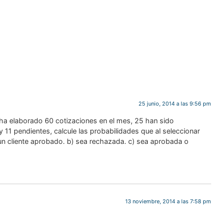
para todos
!Esto es
Notición!! Ya se puede
ya se 
adquirir nuestro segundo
nuestro 
libro: Unas matemáticas
las mat
para todos
al infin
del L
man
Ver libro
25 junio, 2014 a las 9:56 pm
ha elaborado 60 cotizaciones en el mes, 25 han sido
11 pendientes, calcule las probabilidades que al seleccionar
 un cliente aprobado. b) sea rechazada. c) sea aprobada o
13 noviembre, 2014 a las 7:58 pm