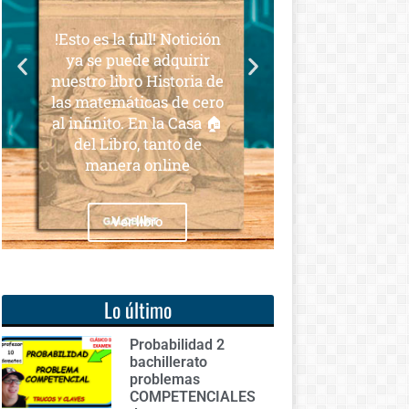
para todos
 la full! Notición
Notición!! Ya se puede
puede adquirir
adquirir nuestro segundo
libro Historia de
libro: Unas matemáticas
emáticas de cero
para todos
ito. En la Casa 🏠
ibro, tanto de
era online
Ver libro
Ver libro
Lo último
Probabilidad 2
bachillerato
problemas
COMPETENCIALES