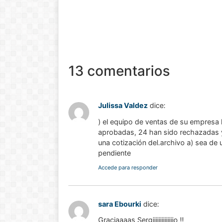
!Esto es la full! Notición
ya se puede adquirir
nuestro libro Historia de
las matemáticas de cero
al infinito. En la Casa 🏠
13 comentarios
del Libro, tanto de
manera online
Julissa Valdez
dice:
Ver libro
) el equipo de ventas de su empresa 
aprobadas, 24 han sido rechazadas y 
una cotización del.archivo a) sea de
pendiente
Accede para responder
sara Ebourki
dice:
Graciaaaas Sergiiiiiiiiiiiiiio !!