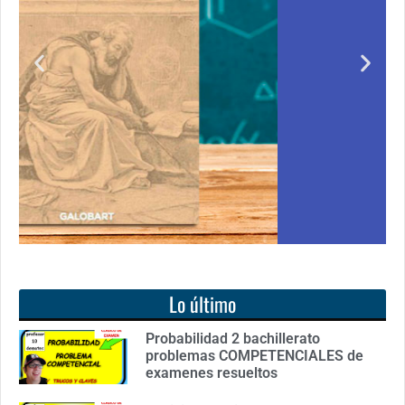
para todos
quirir
Notición!! Ya se puede adquirir nuestro segund
 de cero
libro: Unas matemáticas para todos
to de
Ver libro
Lo último
Probabilidad 2 bachillerato
problemas COMPETENCIALES de
examenes resueltos