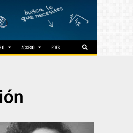
S 0
ACCESO
PDFS
ión