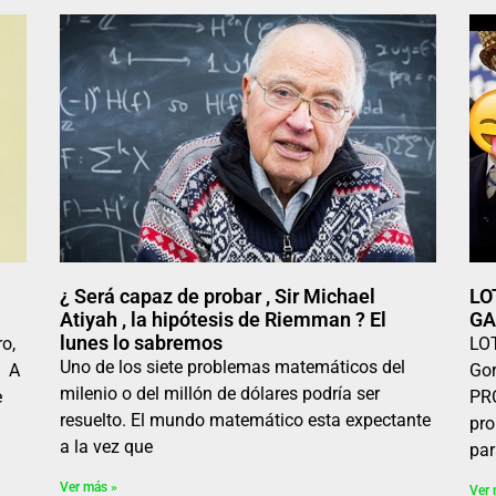
¿ Será capaz de probar , Sir Michael
LO
Atiyah , la hipótesis de Riemman ? El
GA
lunes lo sabremos
o,
LO
Uno de los siete problemas matemáticos del
. A
Go
milenio o del millón de dólares podría ser
e
PRO
resuelto. El mundo matemático esta expectante
pro
a la vez que
par
Ver más »
Ver 