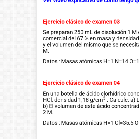
Ver vídeo explicativo de cómo tengo q
Ejercicio clásico de examen 03
Se preparan 250 mL de disolución 1 M d
comercial del 67 % en masa y densidad 
y el volumen del mismo que se necesit
M.
Datos : Masas atómicas H=1 N=14 O=
Ejercicio clásico de examen 04
En una botella de ácido clorhídrico co
3
HCl, densidad 1,18 g/cm
. Calcule: a) 
Historia de las
b) El volumen de este ácido concentrado
2 M.
matemáticas:
Datos : Masas atómicas H=1 Cl=35,5 
Del cero al
infinito