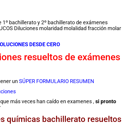
 1º bachillerato y 2º bachillerato de exámenes
UCOS Diluciones molaridad molalidad fracción molar
ISOLUCIONES DESDE CERO
iones resueltos
de exámenes
tener un
SÚPER FORMULARIO RESUMEN
uciones
os que más veces han caído en examenes ,
si pronto
r
es químicas bachillerato resueltos