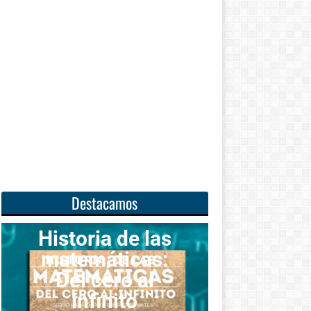
Destacamos
a de las
ticas:
Unas
ero al
matemáticas
nito