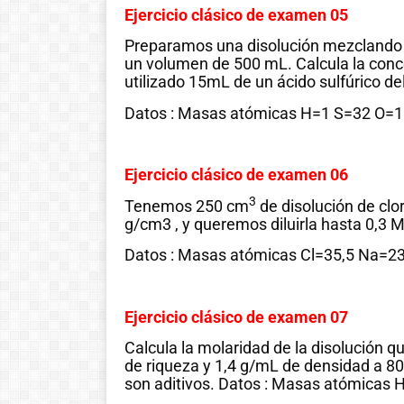
Ejercicio clásico de examen 05
!Esto es la full! Notición
Preparamos una disolución mezclando a
ya se puede adquirir
un volumen de 500 mL. Calcula la conce
nuestro libro Historia de
utilizado 15mL de un ácido sulfúrico d
las matemáticas de cero
Datos : Masas atómicas H=1 S=32 O=
al infinito. En la Casa 🏠
del Libro, tanto de
manera online
Ejercicio clásico de examen 06
3
Tenemos 250 cm
de disolución de clo
Ver libro
g/cm3 , y queremos diluirla hasta 0,3
Datos : Masas atómicas Cl=35,5 Na=
Ejercicio clásico de examen 07
Calcula la molaridad de la disolución 
de riqueza y 1,4 g/mL de densidad a 
son aditivos. Datos : Masas atómica