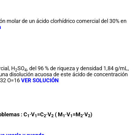
ión molar de un ácido clorhídrico comercial del 30% en
n
cial, H
SO
, del 96 % de riqueza y densidad 1,84 g/mL,
2
4
na disolución acuosa de este ácido de concentración
=32 O=16
VER SOLUCIÓN
oblemas : C
·V
=C
·V
( M
·V
=M
·V
)
1
1
2
2
1
1
2
2