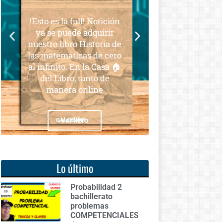
para todos
ull! Notición
Notición!! Ya se puede
e adquirir
adquirir nuestro segundo
o Historia de
libro: Unas matemáticas
icas de cero
para todos
En la Casa 🏠
, tanto de
 online
Ver libro
libro
Lo último
Probabilidad 2
bachillerato
problemas
COMPETENCIALES