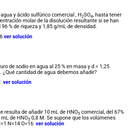
para todos
!Esto es la f
gua y ácido sulfúrico comercial , H
SO
, hasta tener
2
4
Notición!! Ya se puede
ya se pued
ntración molar de la disolución resultante si se han
adquirir nuestro segundo
nuestro libr
el 96 % de riqueza y 1,85 g/mL de densidad.
libro: Unas matemáticas
las matemát
16
ver solución
para todos
al infinito. 
del Libro
manera
Ver libro
ruro de sodio en agua al 25 % en masa y d = 1,25
Ver 
 M. ¿Qué cantidad de agua debemos añadir?
23
ver solución
que resulta de añadir 10 mL de HNO
comercial, del 67%
3
80 mL de HNO
0,8 M. Se supone que los volúmenes
3
s H=1 N=14 O=16
ver solución