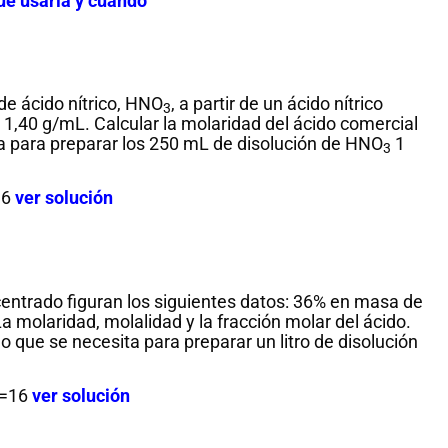
ue usarla y cuando
e ácido nítrico, HNO
, a partir de un ácido nítrico
3
1,40 g/mL. Calcular la molaridad del ácido comercial
a para preparar los 250 mL de disolución de HNO
1
3
16
ver solución
ncentrado figuran los siguientes datos: 36% en masa de
La molaridad, molalidad y la fracción molar del ácido.
Histori
 que se necesita para preparar un litro de disolución
matemá
Unas
O=16
ver solución
Del c
matemáticas
infi