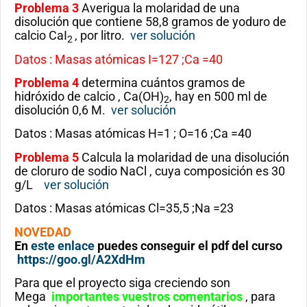
Problema 3
Averigua la molaridad de una
disolución que contiene 58,8 gramos de yoduro de
calcio CaI
, por litro.
ver solución
2
Datos : Masas atómicas I=127 ;Ca =40
Problema 4
determina cuántos gramos de
hidróxido de calcio , Ca(OH)
, hay en 500 ml de
2
disolución 0,6 M.
ver solución
Datos : Masas atómicas H=1 ; O=16 ;Ca =40
Problema 5
Calcula la molaridad de una disolución
de cloruro de sodio NaCl , cuya composición es 30
g/L
ver solución
Datos : Masas atómicas Cl=35,5 ;Na =23
NOVEDAD
En
este enlace
puedes conseguir el pdf del curso
https://goo.gl/A2XdHm
Para que el proyecto siga creciendo son
Mega
importantes vuestros comentarios
, para