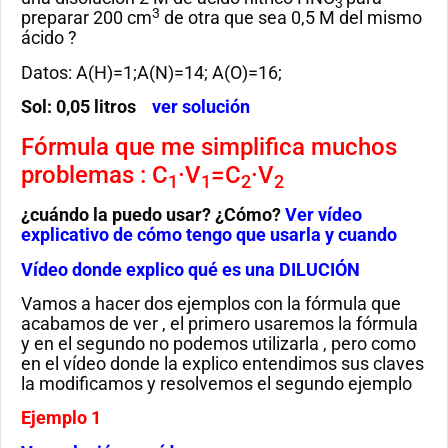
3
3
preparar 200 cm
de otra que sea 0,5 M del mismo
ácido ?
Datos: A(H)=1;A(N)=14; A(O)=16;
Sol: 0,05 litros
ver solución
Fórmula que me simplifica muchos
problemas : C
·V
=C
·V
1
1
2
2
¿cuándo la puedo usar? ¿Cómo?
Ver vídeo
explicativo de cómo tengo que usarla y cuando
Vídeo donde explico qué es una DILUCIÓN
Vamos a hacer dos ejemplos con la fórmula que
acabamos de ver , el primero usaremos la fórmula
y en el segundo no podemos utilizarla , pero como
en el vídeo donde la explico entendimos sus claves
la modificamos y resolvemos el segundo ejemplo
Ejemplo 1