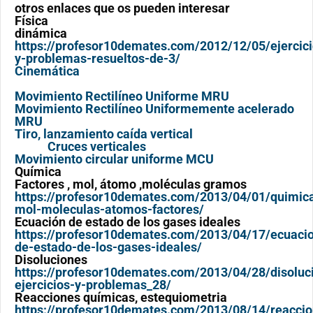
otros enlaces que os pueden interesar
Física
dinámica
https://profesor10demates.com/2012/12/05/ejercici
y-problemas-resueltos-de-3/
Cinemática
Movimiento Rectilíneo Uniforme MRU
Movimiento Rectilíneo Uniformemente acelerado
MRU
Tiro, lanzamiento caída vertical
Cruces verticales
Movimiento circular uniforme MCU
Química
Factores , mol, átomo ,moléculas gramos
https://profesor10demates.com/2013/04/01/quimic
mol-moleculas-atomos-factores/
Ecuación de estado de los gases ideales
https://profesor10demates.com/2013/04/17/ecuaci
de-estado-de-los-gases-ideales/
Disoluciones
https://profesor10demates.com/2013/04/28/disoluc
ejercicios-y-problemas_28/
Reacciones químicas, estequiometria
https://profesor10demates.com/2013/08/14/reaccio