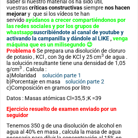
saber si nuestro material os ha sido útil,
vuestras
críticas constructivas
siempre
nos hacen
mejorar
y que si los vídeos te han
servido
ayúdanos a crecer compartiéndonos por
las redes sociales y por los grupos de
whastsapp
suscribiéndote al canal de youtube y
activando la campanilla y dándole al LIKE
,
venga
máquina que es un milisegundo 😉
Problema 6
Se prepara una disolución de cloruro
3
de potasio , KCl , con 3g de KCl y 25 cm
de agua .
la solución resultante tiene una densidad de 1,05
3
g/cm
. Calcula :
a)Molaridad
solución parte 1
b)Porcentaje en masa
solución parte 2
c)Composición en gramos por litro
Datos : Masas atómicas Cl=35,5 ;K =39
Ejercicio resuelto de examen enviado por un
seguidor
Tenemos 350 g de una disolución de alcohol en
agua al 40% en masa , calcula la masa de agua
necesaria para diluir la concentración al 15% en