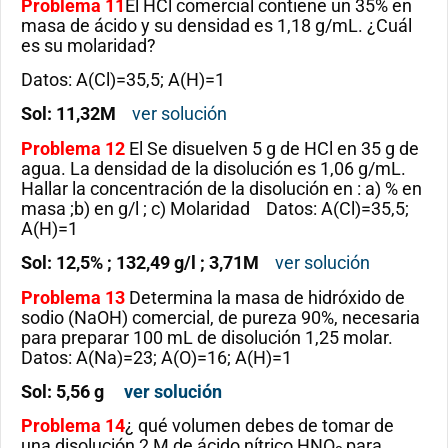
Problema 11
El HCl comercial contiene un 35% en
masa de ácido y su densidad es 1,18 g/mL. ¿Cuál
es su molaridad?
Datos: A(Cl)=35,5; A(H)=1
Sol: 11,32M
ver solución
Problema 12
El Se disuelven 5 g de HCl en 35 g de
agua. La densidad de la disolución es 1,06 g/mL.
Hallar la concentración de la disolución en : a) % en
masa ;b) en g/l ; c) Molaridad Datos: A(Cl)=35,5;
A(H)=1
Sol: 12,5% ; 132,49 g/l ; 3,71M
ver solución
Problema 13
Determina la masa de hidróxido de
sodio (NaOH) comercial, de pureza 90%, necesaria
para preparar 100 mL de disolución 1,25 molar.
Datos: A(Na)=23; A(O)=16; A(H)=1
Sol: 5,56 g
ver solución
Problema 14
¿ qué volumen debes de tomar de
una disolución 2 M de ácido nítrico HNO
para