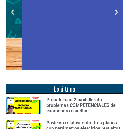
Notición!! Ya se puede adquirir nuestro segundo
ro
libro: Unas matemáticas para todos
Ver libro
Lo último
Probabilidad 2 bachillerato
problemas COMPETENCIALES de
examenes resueltos
Posición relativa entre tres planos
con parámetros ejercicios resueltos