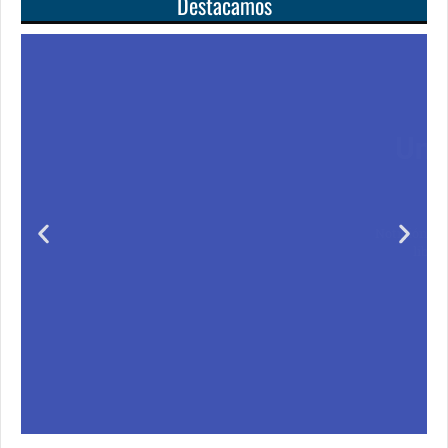
Destacamos
Unas matemáticas
para todos
Notición!! Ya se puede adquirir nuestro segundo
libro: Unas matemáticas para todos
Ver libro