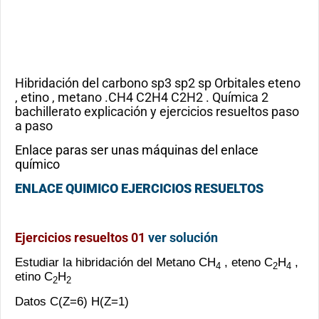
Hibridación del carbono sp3 sp2 sp Orbitales eteno
, etino , metano .CH4 C2H4 C2H2 . Química 2
bachillerato explicación y ejercicios resueltos paso
a paso
Enlace paras ser unas máquinas del enlace
químico
ENLACE QUIMICO EJERCICIOS RESUELTOS
Ejercicios resueltos 01
ver solución
Estudiar la hibridación del Metano CH
, eteno C
H
,
4
2
4
etino C
H
2
2
Datos C(Z=6) H(Z=1)