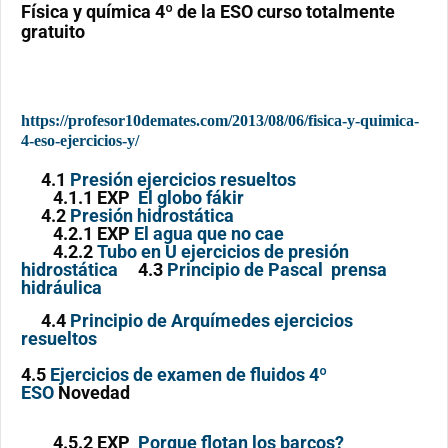
Física y química 4º de la ESO curso totalmente
gratuito
https://profesor10demates.com/2013/08/06/fisica-y-quimica-
4-eso-ejercicios-y/
4.1
Presión ejercicios resueltos
4.1.1 EXP
El globo fákir
4.2
Presión hidrostática
4.2.1
EXP
El agua que no cae
4.2.2
Tubo en U ejercicios de presión
hidrostática
4.3
Principio de Pascal prensa
hidráulica
4.4
Principio de Arquímedes ejercicios
resueltos
4.5
Ejercicios de examen de fluidos 4º
ESO
Novedad
4.5.2 EXP
Porque flotan los barcos?