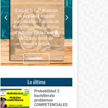
para todos
s la full! Notición
Notición!! Ya se puede
 puede adquirir
adquirir nuestro segundo
 libro Historia de
libro: Unas matemáticas
temáticas de cero
para todos
nito. En la Casa 🏠
Libro, tanto de
nera online
Ver libro
Ver libro
Lo último
Probabilidad 2
bachillerato
problemas
COMPETENCIALES