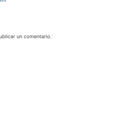
para todos
!Esto e
Notición!! Ya se puede
ya se
adquirir nuestro segundo
nuestro
libro: Unas matemáticas
las ma
blicar un comentario.
para todos
al infi
del 
ma
Ver libro