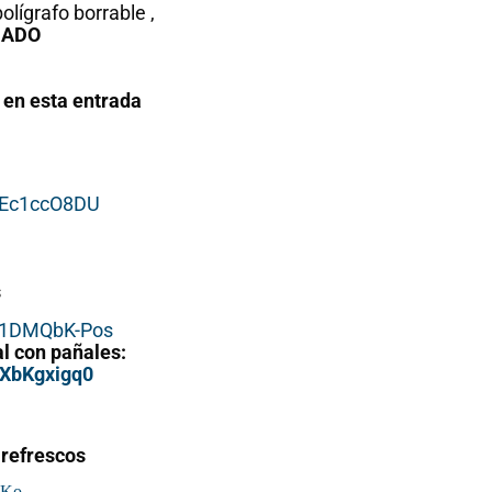
lígrafo borrable ,
RADO
en esta entrada
GEc1ccO8DU
s
m1DMQbK-Pos
al con pañales:
Hist
0XbKgxigq0
mat
Unas
De
 refrescos
matemáticas
VKo