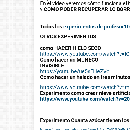
En el video veremos cómo funciona el bo
y
COMO PODER RECUPERAR LO BOR
Todos los
experimentos de profesor10
OTROS EXPERIMENTOS
como HACER HIELO SECO
https://www.youtube.com/watch?v=l
Como hacer un MUÑECO
INVISIBLE
https://youtu.be/ue5sFLieZVo
Como hacer un helado en tres minuto
https://www.youtube.com/watch?v=
Experimento como crear nieve artifici
Historia de las
https://www.youtube.com/watch?v=2
matemáticas:
Del cero al
Experimento Cuanta azúcar tienen los
infinito
https://www.youtube.com/watch?v=7pKE9e5o