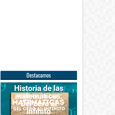
Destacamos
oria de las
emáticas:
Unas
l cero al
matemáticas
infinito