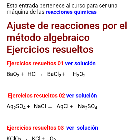
Esta entrada pertenece al curso para ser una
máquina de las
reacciones químicas
Ajuste de reacciones por el
método algebraico
Ejercicios resueltos
Ejercicios resueltos 01
ver solución
BaO
+ HCl → BaCl
+ H
O
2
2
2
2
Ejercicios resueltos 02
ver solución
Ag
SO
+ NaCl → AgCl + Na
SO
2
4
2
4
Ejercicios resueltos 03
ver solución
KClO
→ KCl + O
3
2