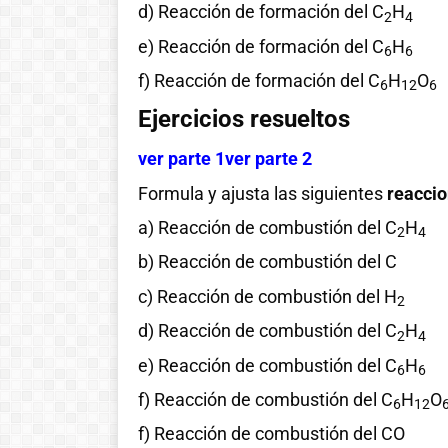
d) Reacción de formación del C
H
2
4
e) Reacción de formación del C
H
6
6
f) Reacción de formación del C
H
O
6
12
6
Ejercicios resueltos
ver parte 1
ver parte 2
Formula y ajusta las siguientes
reacci
a) Reacción de combustión del C
H
2
4
b) Reacción de combustión del C
c) Reacción de combustión del H
2
d) Reacción de combustión del C
H
2
4
e) Reacción de combustión del C
H
6
6
f) Reacción de combustión del C
H
O
6
12
f) Reacción de combustión del CO