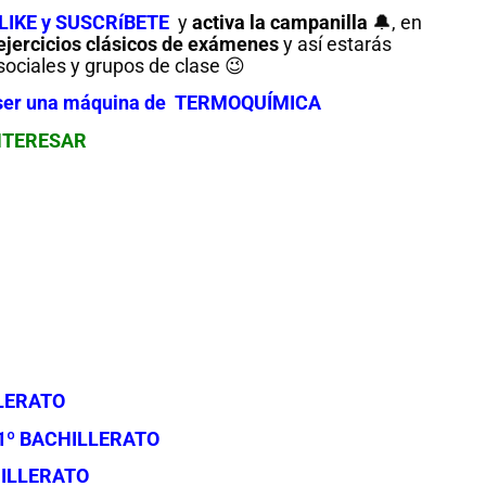
LIKE y SUSCRíBETE
y
activa la campanilla
🔔, en
jercicios clásicos de exámenes
y así estarás
ociales y grupos de clase 😉
 ser una máquina de TERMOQUÍMICA
NTERESAR
LERATO
1º BACHILLERATO
HILLERATO