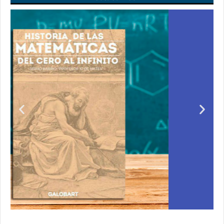
l
Unas matemáticas
para todos
quirir
Notición!! Ya se puede adquirir nuestro segund
 de cero
libro: Unas matemáticas para todos
to de
Ver libro