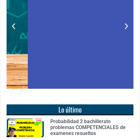
para todos
Notición!! Ya se puede adquirir nuestro segundo
o
libro: Unas matemáticas para todos
Ver libro
Lo último
Probabilidad 2 bachillerato
problemas COMPETENCIALES de
examenes resueltos