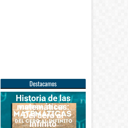
Destacamos
oria de las
emáticas:
Unas
l cero al
matemáticas
nfinito