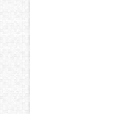
!Esto es la full! Notición
ya se puede adquirir
nuestro libro Historia de
las matemáticas de cero
al infinito. En la Casa 🏠
del Libro, tanto de
manera online
Ver libro