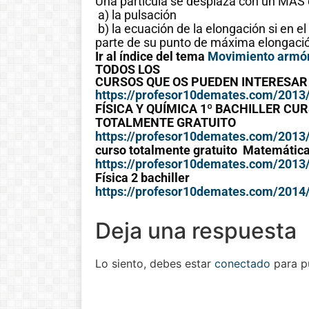
Una partícula se desplaza con un MAS 
a) la pulsación
b) la ecuación de la elongación si en el 
parte de su punto de máxima elongaci
Ir al índice del tema
Movimiento armón
TODOS LOS
CURSOS QUE OS PUEDEN INTERESAR
https://profesor10demates.com/2013/
FÍSICA Y QUÍMICA 1º BACHILLER CU
TOTALMENTE GRATUITO
https://profesor10demates.com/2013/0
curso totalmente gratuito Matemáticas
https://profesor10demates.com/2013/
Física 2 bachiller
https://profesor10demates.com/2014/0
Deja una respuesta
Lo siento, debes estar
conectado
para pu