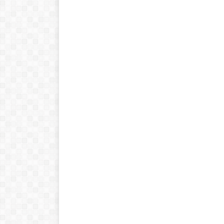
Historia de las
matemáticas:
Del cero al
infinito