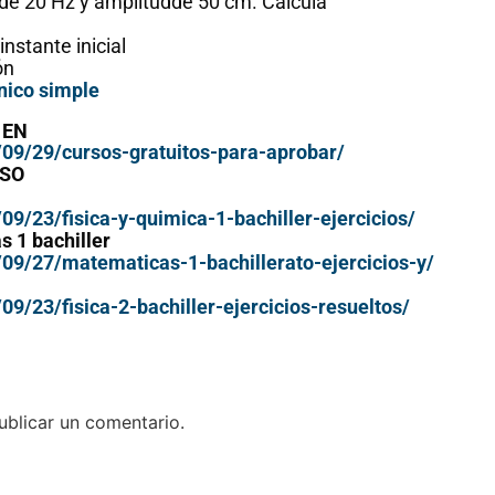
de 20 Hz y amplitudde 50 cm. Calcula
instante inicial
ón
ico simple
 EN
09/29/cursos-gratuitos-para-aprobar/
RSO
9/23/fisica-y-quimica-1-bachiller-ejercicios/
 1 bachiller
09/27/matematicas-1-bachillerato-ejercicios-y/
9/23/fisica-2-bachiller-ejercicios-resueltos/
blicar un comentario.