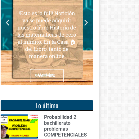
para todos
 la full! Notición
Notición!! Ya se puede
 puede adquirir
adquirir nuestro segundo
libro Historia de
libro: Unas matemáticas
emáticas de cero
para todos
ito. En la Casa 🏠
Libro, tanto de
nera online
Ver libro
Ver libro
Lo último
Probabilidad 2
bachillerato
problemas
COMPETENCIALES