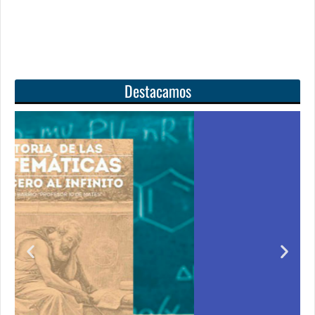
Destacamos
l
Unas matemáticas
para todos
irir
Notición!! Ya se puede adquirir nuestro segundo
e cero
libro: Unas matemáticas para todos
o de
Ver libro