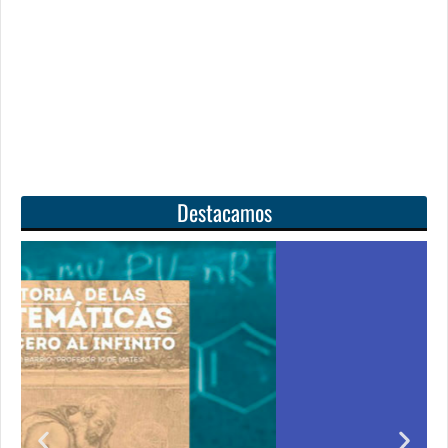
Destacamos
l
Unas matemáticas
para todos
uirir
Notición!! Ya se puede adquirir nuestro segundo