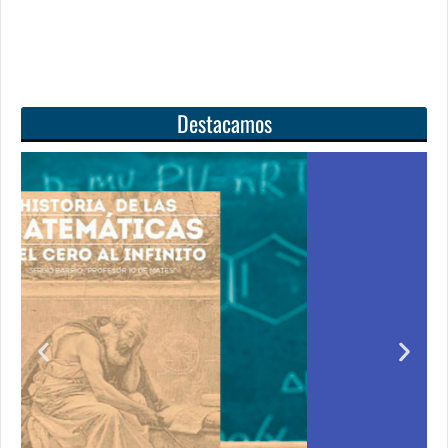
Destacamos
l
Unas matemáticas
para todos
irir
Notición!! Ya se puede adquirir nuestro segundo
e cero
libro: Unas matemáticas para todos
o de
Ver libro