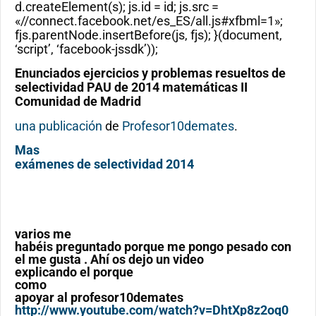
d.createElement(s); js.id = id; js.src =
«//connect.facebook.net/es_ES/all.js#xfbml=1»;
fjs.parentNode.insertBefore(js, fjs); }(document,
‘script’, ‘facebook-jssdk’));
Enunciados ejercicios y problemas resueltos de
selectividad PAU de 2014 matemáticas II
Comunidad de Madrid
una publicación
de
Profesor10demates
.
Mas
exámenes de selectividad 2014
varios me
habéis preguntado porque me pongo pesado con
el me gusta . Ahí os dejo un video
explicando el porque
como
apoyar al profesor10demates
http://www.youtube.com/watch?v=DhtXp8z2oq0