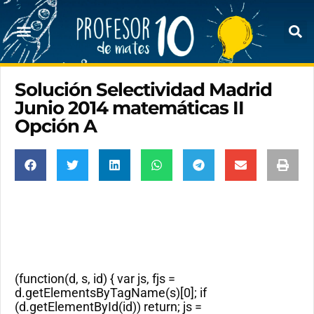
Solución Selectividad Madrid
Junio 2014 matemáticas II
Opción A
(function(d, s, id) { var js, fjs =
d.getElementsByTagName(s)[0]; if
(d.getElementById(id)) return; js =