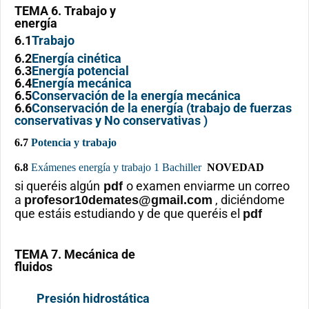
TEMA 6. Trabajo y
energía
6.1
Trabajo
6.2
Energía cinética
6.3
Energía potencial
6.4
Energía mecánica
6.5
Conservación de la energía mecánica
6.6
Conservación de la energía (trabajo de fuerzas
conservativas y No conservativas )
6.7
Potencia y trabajo
6.8
Exámenes energía y trabajo 1 Bachiller
NOVEDAD
si queréis algún
o examen enviarme un correo
pdf
a
, diciéndome
profesor10demates@gmail.com
que estáis estudiando y de que queréis el
pdf
TEMA 7. Mecánica de
fluidos
Presión hidrostática