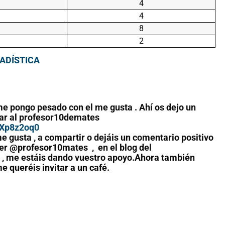
4
4
8
2
TADÍSTICA
e pongo pesado con el me gusta . Ahí os dejo un
r al profesor10demates
tXp8z2oq0
e gusta , a compartir o dejáis un comentario positivo
tter @profesor10mates , en el blog del
) , me estáis dando vuestro apoyo.Ahora también
me queréis invitar a un café.