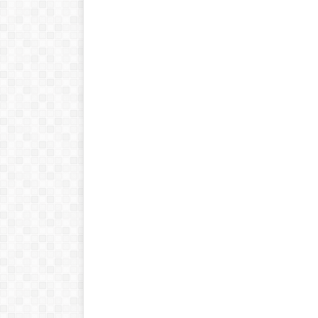
Historia de las
matemáticas:
Del cero al
infinito