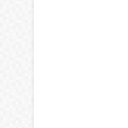
!Esto es la full! Notición
ya se puede adquirir
nuestro libro Historia de
las matemáticas de cero
al infinito. En la Casa 🏠
del Libro, tanto de
manera online
Ver libro