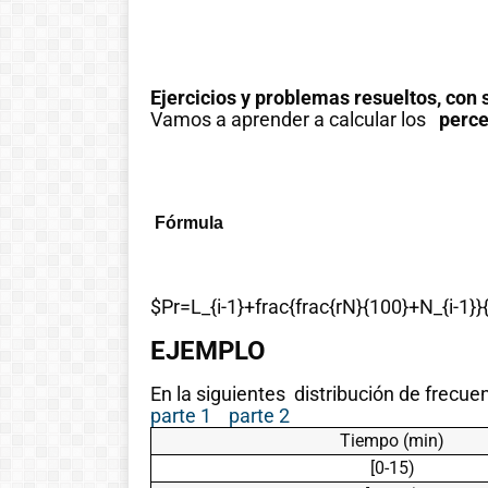
Ejercicios y problemas resueltos, con 
Vamos a aprender a calcular los
percen
Fórmula
$Pr=L_{i-1}+frac{frac{rN}{100}+N_{i-1}}{
EJEMPLO
En la siguientes distribución de frecuen
parte 1
parte 2
Tiempo (min)
[0-15)