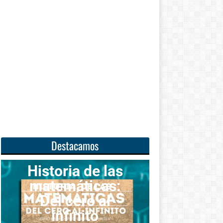
Destacamos
oria de las
emáticas:
Unas
l cero al
matemáticas
infinito