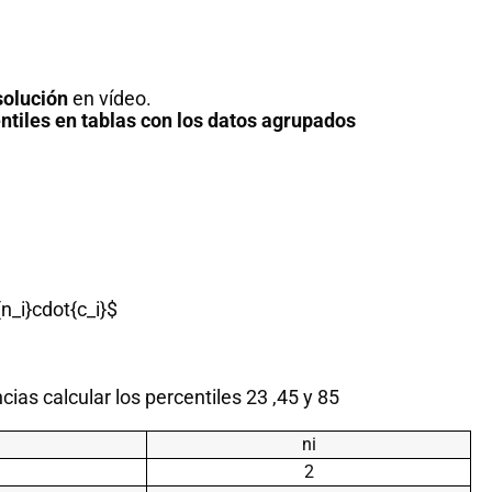
solución
en vídeo.
tiles en tablas con los datos agrupados
n_i}cdot{c_i}$
cias calcular los percentiles 23 ,45 y 85
ni
2