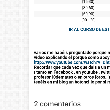
[15-30)
[30-60)
[60-90)
[90-120]
IR AL CURSO DE ES
varios me habéis preguntado porque m
video explicando el porque
como apoya
http://www.youtube.com/watch?v=Dh
Recordar que cada vez que dais a un m
( tanto en Facebook , en youtube , twi
profesor10demates o en otros foros.. 
tenéis en mi blog un botoncillo por si 
2 comentarios