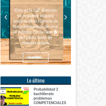
para todos
es la full! Notición
Notición!! Ya se puede
e puede adquirir
adquirir nuestro segundo
o libro Historia de
libro: Unas matemáticas
temáticas de cero
para todos
inito. En la Casa 🏠
 Libro, tanto de
anera online
Ver libro
Ver libro
Lo último
Probabilidad 2
bachillerato
problemas
COMPETENCIALES