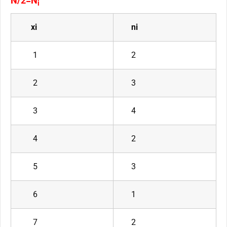
N/2=N
i
xi
ni
1
2
2
3
3
4
4
2
5
3
6
1
7
2