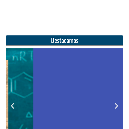
Destacamos
Unas matemáticas
para todos
Notición!! Ya se puede adquirir nuestro segundo
ero
libro: Unas matemáticas para todos
Ver libro