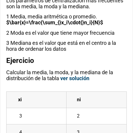
Los parámetros de centralización más frecuentes
son la media, la moda y la mediana.
1 Media, media aritmética o promedio.
$\bar{x}=\frac{\sum_{}x_i\cdot{}n_i}{N}$
2 Moda es el valor que tiene mayor frecuencia
3 Mediana es el valor que está en el centro a la
hora de ordenar los datos
Ejercicio
Calcular la media, la moda, y la mediana de la
distribución de la tabla
ver solución
xi
ni
3
2
4
3