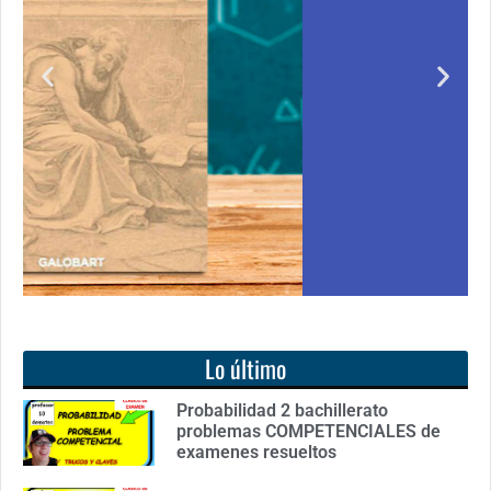
o
para todos
 adquirir
Notición!! Ya se puede adquirir nuestro segu
cas de cero
libro: Unas matemáticas para todos
tanto de
Ver libro
Lo último
Probabilidad 2 bachillerato
problemas COMPETENCIALES de
examenes resueltos