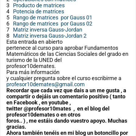
3
Producto de matrices
4
Potencia de matrices
5
Rango de matrices por Gauss 01
6
Rango de matrices por Gauss 02
7
Matriz inversa Gauss-Jordan
8
Matriz inversa Gauss-Jordan 2
Esta entrada en abierto
pertenece al curso para aprobar Fundamentos
Matemáticos de las Ciencias Sociales del grado en
turismo de la UNED del
profesor10demates.
Para más información
y cualquier pregunta sobre el curso escribirme a
profesor10demates@gmail.com
Recordar que cada vez que dais a un me gusta , a
compartir o dejáis un comentario positivo ( tanto
en Facebook , en youtube ,
twitter @profesor10mates , en el blog del
profesor10demates o en otros
foros.. ) , me estáis dando vuestro apoyo. Muchas
gracias.
Ahora también tenéis en mi blog un botoncillo por