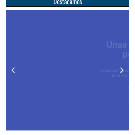
Destacamos
Unas matemáticas
para todos
Notición!! Ya se puede adquirir nuestro segundo
libro: Unas matemáticas para todos
Ver libro