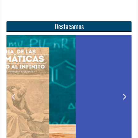
Destacamos
l
Unas matemáticas
para todos
quirir
Notición!! Ya se puede adquirir nuestro segund
 de cero
libro: Unas matemáticas para todos
to de
Ver libro