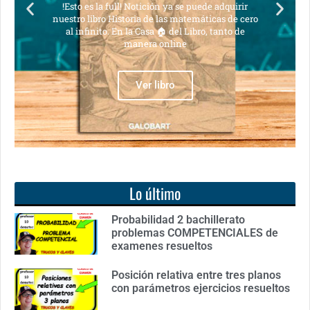
ull! Notición ya se puede adquirir
Notición!! Ya se pued
istoria de las matemáticas de cero
libro: Unas ma
En la Casa 🏠 del Libro, tanto de
manera online
Ve
Ver libro
Lo último
Probabilidad 2 bachillerato
problemas COMPETENCIALES de
examenes resueltos
Posición relativa entre tres planos
con parámetros ejercicios resueltos