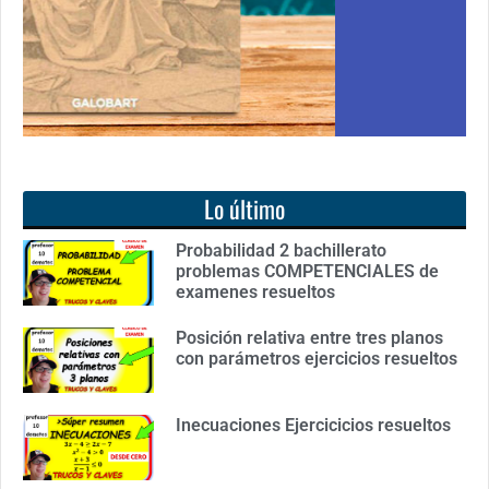
Ver lib
er libro
Lo último
Probabilidad 2 bachillerato
problemas COMPETENCIALES de
examenes resueltos
Posición relativa entre tres planos
con parámetros ejercicios resueltos
Inecuaciones Ejercicicios resueltos