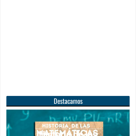
Destacamos
 de las