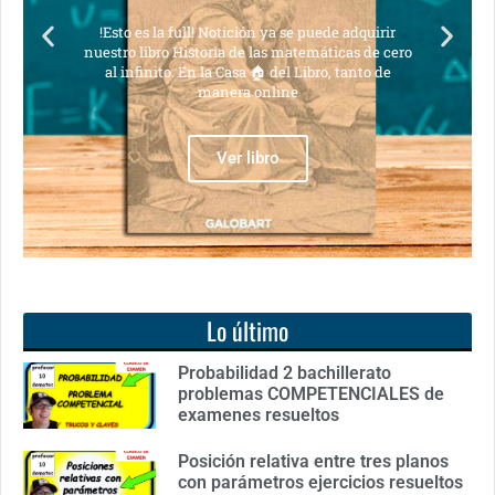
ull! Notición ya se puede adquirir
Notición!! Ya se pued
istoria de las matemáticas de cero
libro: Unas ma
En la Casa 🏠 del Libro, tanto de
manera online
Ve
Ver libro
Lo último
Probabilidad 2 bachillerato
problemas COMPETENCIALES de
examenes resueltos
Posición relativa entre tres planos
con parámetros ejercicios resueltos