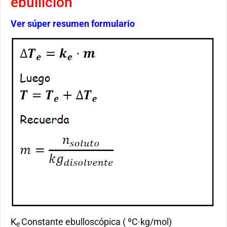
ebullición
Ver súper resumen formulario
K
Constante ebulloscópica ( ºC·kg/mol)
e