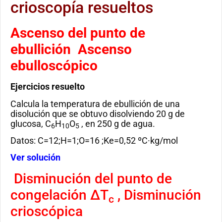
crioscopía resueltos
Ascenso del punto de
ebullición Ascenso
ebulloscópico
Ejercicios resuelto
Calcula la temperatura de ebullición de una
disolución que se obtuvo disolviendo 20 g de
glucosa, C
H
O
, en 250 g de agua.
6
10
5
Datos: C=12;H=1;O=16 ;Ke=0,52 ºC·kg/mol
Ver solución
Disminución del punto de
congelación ∆T
, Disminución
c
crioscópica