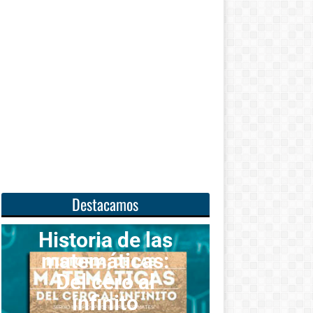
Destacamos
ria de las
máticas:
Unas
 cero al
matemáticas
nfinito