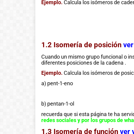
Ejemplo.
Calcula los isómeros de cade
1.2 Isomería de posición
ver
Cuando un mismo grupo funcional o insat
diferentes posiciones de la cadena .
Ejemplo.
Calcula los isómeros de posic
a) pent-1-eno
Historia de las
b) pentan-1-ol
matemáticas:
recuerda que si esta página te ha servi
Del cero al
redes sociales y por los grupos de wh
infinito
1.3 Isomería de función
ver 