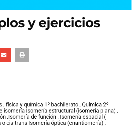
los y ejercicios
 , física y química 1º bachilerato , Química 2º
e isomería Isomería estructural (isomería plana) ,
n ,Isomería de función , Isomería espacial (
o cis-trans Isomería óptica (enantiomería) ,