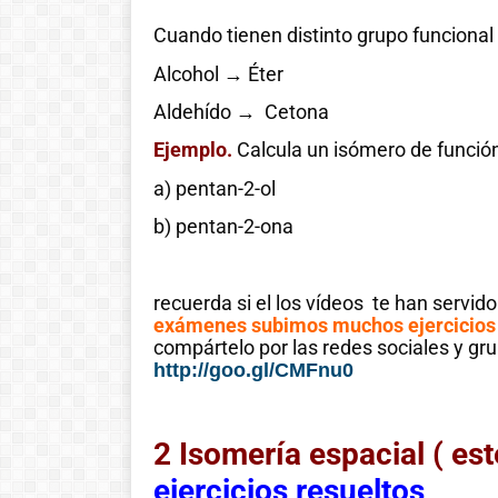
Cuando tienen distinto grupo funcional 
!Esto es la full! Notición
ya se puede adquirir
Alcohol → Éter
nuestro libro Historia de
Aldehído → Cetona
las matemáticas de cero
al infinito. En la Casa 🏠
Ejemplo.
Calcula un isómero de función
del Libro, tanto de
a) pentan-2-ol
manera online
b) pentan-2-ona
Ver libro
recuerda si el los vídeos te han servido 
exámenes subimos muchos ejercicios
compártelo por las redes sociales y gr
http://goo.gl/CMFnu0
2 Isomería espacial ( es
ejercicios resueltos