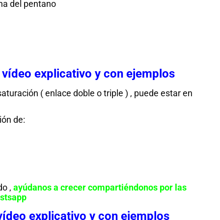
na del pentano
 vídeo explicativo y con ejemplos
uración ( enlace doble o triple ) , puede estar en
ión de:
Histo
mate
do ,
ayúdanos a crecer compartiéndonos por las
Unas
Del
astsapp
matemáticas
i
vídeo explicativo y con ejemplos