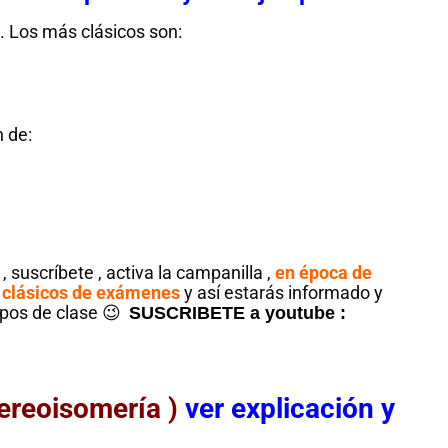
para todos
. Los más clásicos son:
!Esto es 
Notición!! Ya se puede
ya se 
adquirir nuestro segundo
nuestro l
libro: Unas matemáticas
las mate
para todos
al infini
 de:
del Li
man
Ver libro
, suscríbete , activa la campanilla ,
en época de
 clásicos de exámenes
y así estarás informado y
upos de clase 😉
SUSCRIBETE a youtube :
tereoisomería )
ver explicación y