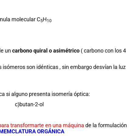
mula molecular C
H
5
10
de un
carbono quiral o asimétrico
( carbono con los 4
 isómeros son idénticas , sin embargo desvían la luz
ca si alguno presenta isomería óptica:
o c)butan-2-ol
para transformarte en una máquina
de la formulación
OMEMCLATURA ORGÁNICA