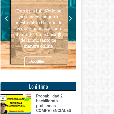
para todos
la full! Notición
Notición!! Ya se puede
puede adquirir
adquirir nuestro segundo
ibro Historia de
libro: Unas matemáticas
máticas de cero
para todos
to. En la Casa 🏠
bro, tanto de
era online
Ver libro
Ver libro
Lo último
Probabilidad 2
bachillerato
problemas
COMPETENCIALES