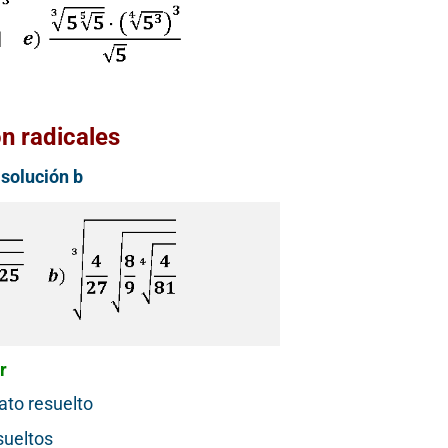
para todos
!Esto es la 
Notición!! Ya se puede
ya se pue
adquirir nuestro segundo
nuestro lib
libro: Unas matemáticas
las matemát
para todos
al infinito.
n radicales
del Libr
 solución b
manera
Ver libro
Ver
r
ato resuelto
sueltos