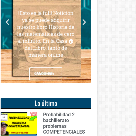
para todos
full! Notición
Notición!! Ya se puede
de adquirir
adquirir nuestro segundo
ro Historia de
libro: Unas matemáticas
icas de cero
para todos
 En la Casa 🏠
o, tanto de
 online
Ver libro
 libro
Lo último
Probabilidad 2
bachillerato
problemas
COMPETENCIALES