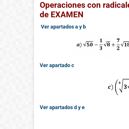
Operaciones con radical
de EXAMEN
Ver apartados a y b
Ver apartado c
Historia de las
matemáticas:
Ver apartados d y e
Del cero al
infinito