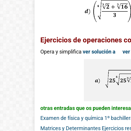
!Esto es la full! Notición
ya se puede adquirir
nuestro libro Historia de
las matemáticas de cero
al infinito. En la Casa 🏠
Ejercicios de operaciones co
del Libro, tanto de
Opera y simplifica
ver solución a
ver
manera online
Ver libro
otras entradas que os pueden interesa
Examen de física y química 1º bachiller
Matrices y Determinantes Ejercicios re