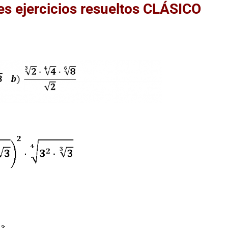
es ejercicios resueltos CLÁSICO
Histori
matem
Unas
Del c
matemáticas
inf