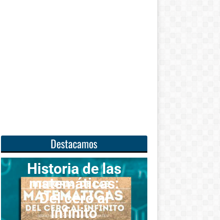
Destacamos
a de las
áticas:
Unas
ero al
matemáticas
inito