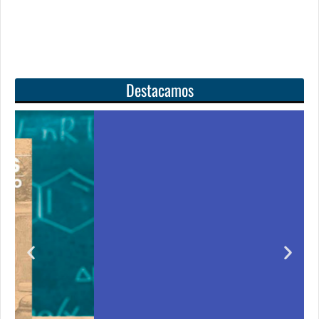
Destacamos
Unas matemáticas
para todos
ir
Notición!! Ya se puede adquirir nuestro segundo
cero
libro: Unas matemáticas para todos
e
Ver libro