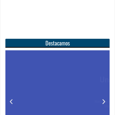
Destacamos
Unas matemáticas
para todos
Notición!! Ya se puede adquirir nuestro segundo
libro: Unas matemáticas para todos