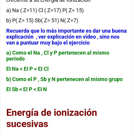
a) Na ( Z=11) Cl ( Z=17) P( Z= 15)
b) P( Z= 15) Sb( Z= 51) N( Z=7)
Recuerda que lo más importante es dar una buena
explicación , ver explicación en vídeo , sino nos
van a puntuar muy bajo el ejercicio
a) Como el Na , Cl y P pertenecen al mismo
periodo
EI Na < EI P < EI Cl
b) Como el P , Sb y N pertenecen al mismo grupo
EI Sb < EI P < EI N
Energía de ionización
sucesivas