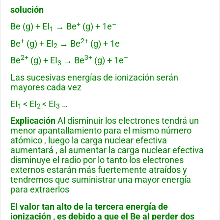
solución
+
–
Be (g) + EI
→ Be
(g) + 1e
1
+
2+
–
Be
(g) + EI
→ Be
(g) + 1e
2
2+
3+
–
Be
(g) + EI
→ Be
(g) + 1e
3
Las sucesivas energías de ionización serán
mayores cada vez
EI
< EI
< EI
…
1
2
3
Explicación
Al disminuir los electrones tendrá un
menor apantallamiento para el mismo número
atómico , luego la carga nuclear efectiva
aumentará , al aumentar la carga nuclear efectiva
disminuye el radio por lo tanto los electrones
externos estarán más fuertemente atraídos y
tendremos que suministrar una mayor energía
para extraerlos
El valor tan alto de la tercera energía de
ionización , es debido a que el Be al perder dos