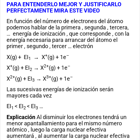
PARA ENTENDERLO MEJOR Y JUSTIFICARLO
PERFECTAMENTE MIRA ESTE VIDEO
En función del número de electrones del átomo
podemos hablar de la primera , segunda , tercera,
… energía de ionización , que corresponde , con la
energía necesaria para arrancar del átomo el
primer , segundo , tercer … electrón
+
–
X(g) + EI
→ X
(g) + 1e
1
+
2+
–
X
(g) + EI
→ X
(g) + 1e
2
2+
3+
–
X
(g) + EI
→ X
(g) + 1e
3
Las sucesivas energías de ionización serán
mayores cada vez
EI
< EI
< EI
…
1
2
3
Explicación
Al disminuir los electrones tendrá un
menor apantallamiento para el mismo número
atómico , luego la carga nuclear efectiva
aumentará , al aumentar la carga nuclear efectiva