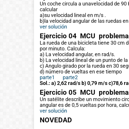
Un coche circula a unavelocidad de 90 K
calcular
!Esto es la full! Notición
a)su velocidad lineal en m/s .
ya se puede adquirir
b)la velocidad angular de las ruedas en 
nuestro libro Historia de
ver solución
las matemáticas de cero
Ejercicio 04 MCU problema 
al infinito. En la Casa 🏠
La rueda de una bicicleta tiene 30 cm 
del Libro, tanto de
por minuto. Calcula:
manera online
a) La velocidad angular, en rad/s.
b) La velocidad lineal de un punto de la 
c) Angulo girado por la rueda en 30 se
Ver libro
d) número de vueltas en ese tiempo
parte1
parte2
Sol.: a) 2,62 rad/s b) 0,79 m/s c)78,6 r
Ejercicio 05 MCU problema 
Un satélite describe un movimiento circ
angular es de 0,5 vueltas por hora, cal
ver solución
NOVEDAD