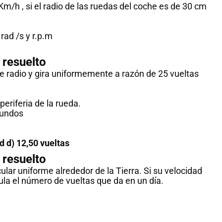
para todos
m/h , si el radio de las ruedas del coche es de 30 cm
!Esto es
Notición!! Ya se puede
ya se 
rad /s y r.p.m
adquirir nuestro segundo
nuestro 
libro: Unas matemáticas
las mat
resuelto
para todos
al infin
de radio y gira uniformemente a razón de 25 vueltas
del L
man
Ver libro
periferia de la rueda.
gundos
ad d) 12,50 vueltas
resuelto
ular uniforme alrededor de la Tierra. Si su velocidad
cula el número de vueltas que da en un día.