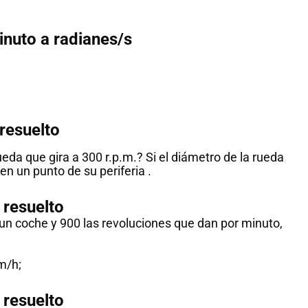
inuto a radianes/s
resuelto
ueda que gira a 300 r.p.m.? Si el diámetro de la rueda
 en un punto de su periferia .
resuelto
 un coche y 900 las revoluciones que dan por minuto,
Histo
mate
m/h;
Unas
Del
matemáticas
i
resuelto