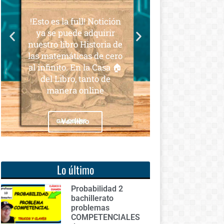
para todos
 la full! Notición
Notición!! Ya se puede
puede adquirir
adquirir nuestro segundo
libro Historia de
libro: Unas matemáticas
emáticas de cero
para todos
ito. En la Casa 🏠
ibro, tanto de
era online
Ver libro
Ver libro
Lo último
Probabilidad 2
bachillerato
problemas
COMPETENCIALES