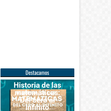
Destacamos
ria de las
máticas:
Unas
 cero al
matemáticas
nfinito