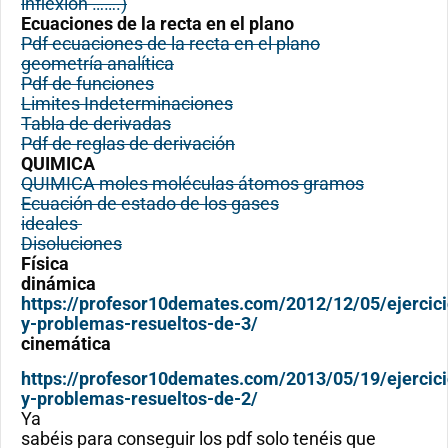
inflexión …….)
Ecuaciones de la recta en el plano
Pdf ecuaciones de la recta en el plano
geometría analítica
Pdf de funciones
Limites Indeterminaciones
Tabla de derivadas
Pdf de reglas de derivación
QUIMICA
QUIMICA moles moléculas átomos gramos
Ecuación de estado de los gases
ideales
Disoluciones
Física
dinámica
https://profesor10demates.com/2012/12/05/ejercici
y-problemas-resueltos-de-3/
cinemática
https://profesor10demates.com/2013/05/19/ejercici
y-problemas-resueltos-de-2/
Ya
sabéis para conseguir los pdf solo tenéis que