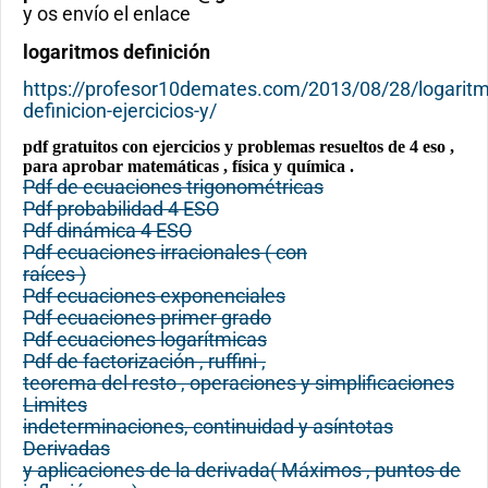
y os envío el enlace
logaritmos definición
https://profesor10demates.com/2013/08/28/logaritm
definicion-ejercicios-y/
pdf gratuitos con ejercicios y problemas resueltos de 4 eso ,
para aprobar matemáticas , física y química .
Pdf de ecuaciones trigonométricas
Pdf probabilidad 4 ESO
Pdf dinámica 4 ESO
Pdf ecuaciones irracionales ( con
raíces )
Pdf ecuaciones exponenciales
Pdf ecuaciones primer grado
Pdf ecuaciones logarítmicas
Pdf de factorización , ruffini ,
teorema del resto , operaciones y simplificaciones
Limites
indeterminaciones, continuidad y asíntotas
Derivadas
y aplicaciones de la derivada( Máximos , puntos de