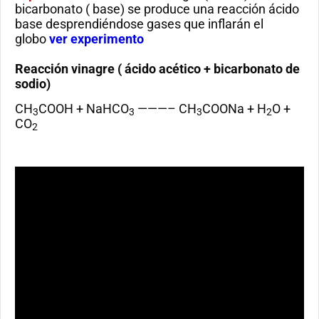
bicarbonato ( base) se produce una reacción ácido
base desprendiéndose gases que inflarán el
globo
ver experimento
Reacción vinagre ( ácido acético + bicarbonato de
sodio)
CH
COOH + NaHCO
———– CH
COONa + H
O +
3
3
3
2
CO
2