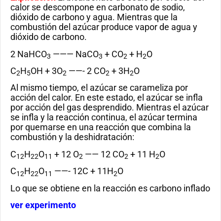
calor se descompone en carbonato de sodio,
dióxido de carbono y agua. Mientras que la
combustión del azúcar produce vapor de agua y
dióxido de carbono.
2 NaHCO
——— NaCO
+ CO
+ H
O
3
3
2
2
C
H
OH + 3O
——- 2 CO
+ 3H
O
2
5
2
2
2
Al mismo tiempo, el azúcar se carameliza por
acción del calor. En este estado, el azúcar se infla
por acción del gas desprendido. Mientras el azúcar
se infla y la reacción continua, el azúcar termina
por quemarse en una reacción que combina la
combustión y la deshidratación:
C
H
O
+ 12 O
—— 12 CO
+ 11 H
O
12
22
11
2
2
2
C
H
O
——- 12C + 11H
O
12
22
11
2
Lo que se obtiene en la reacción es carbono inflado
ver experimento