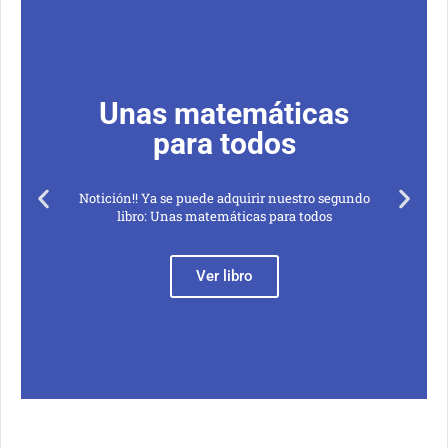
Hi
mat
nas matemáticas
ce
para todos
!Esto es la 
ón!! Ya se puede adquirir nuestro segundo
nuestro libro
libro: Unas matemáticas para todos
al infinito
Ver libro