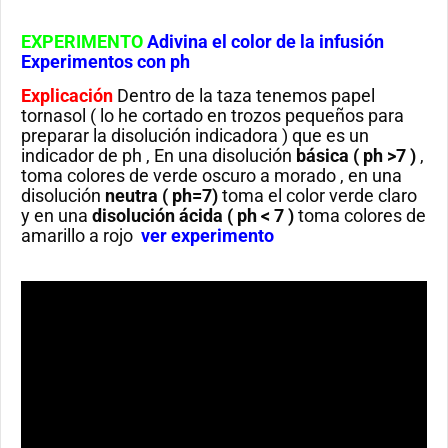
EXPERIMENTO
Adivina el color de la infusión
Experimentos con ph
Explicación
Dentro de la taza tenemos papel
tornasol ( lo he cortado en trozos pequeños para
preparar la disolución indicadora ) que es un
indicador de ph , En una disolución
básica ( ph >7 )
,
toma colores de verde oscuro a morado , en una
disolución
neutra
( ph=7)
toma el color verde claro
y en una
disolución ácida
( ph < 7 )
toma colores de
amarillo a rojo
ver experimento