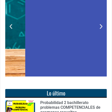
Unas matemáticas
para todos
Notición!! Ya se puede adquirir nuestro segundo
ro
libro: Unas matemáticas para todos
Ver libro
Lo último
Probabilidad 2 bachillerato
problemas COMPETENCIALES de