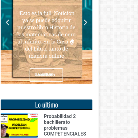
para todos
s la full! Notición
Notición!! Ya se puede
e puede adquirir
adquirir nuestro segundo
 libro Historia de
libro: Unas matemáticas
temáticas de cero
para todos
nito. En la Casa 🏠
 Libro, tanto de
anera online
Ver libro
Ver libro
Lo último
Probabilidad 2
bachillerato
problemas
COMPETENCIALES