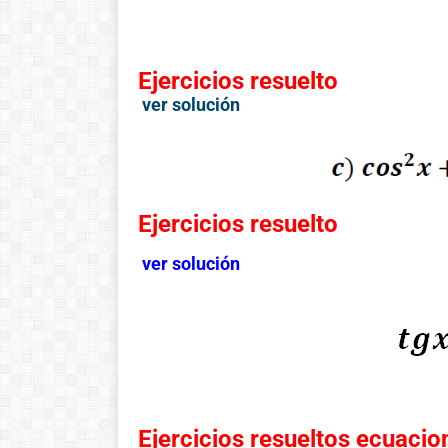
Ejercicios resuelto
ver solución
Ejercicios resuelto
ver solución
Historia de las
matemáticas:
Del cero al
infinito
Ejercicios resueltos ecuaci