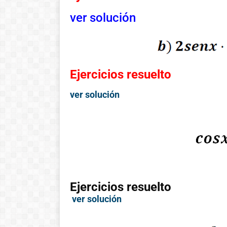
ver solución
!Esto es la full! Notición
ya se puede adquirir
nuestro libro Historia de
las matemáticas de cero
al infinito. En la Casa 🏠
Ejercicios resuelto
del Libro, tanto de
manera online
ver solución
Ver libro
Ejercicios resuelto
ver solución