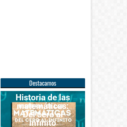
Destacamos
oria de las
emáticas:
Unas
l cero al
matemáticas
infinito