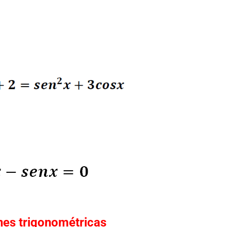
Hist
mat
Unas
De
matemáticas
ones trigonométricas