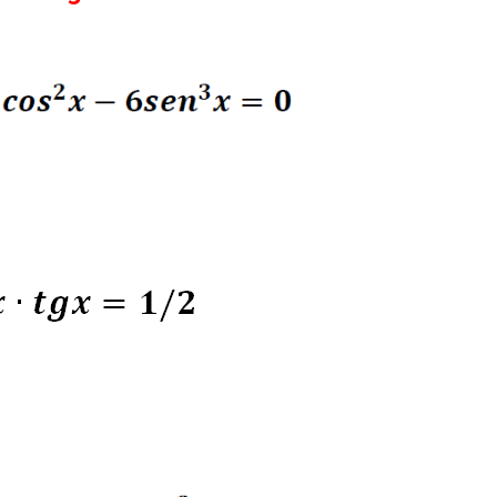
para todos
!Esto e
Notición!! Ya se puede
ya s
adquirir nuestro segundo
nuestro
libro: Unas matemáticas
las ma
para todos
al infi
del
m
Ver libro