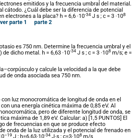
electrones emitidos y la frecuencia umbral del material.
al cátodo. ¿Cuál debe ser la diferencia de potencial
-34
8
en electrones a la placa? h = 6,6 ·10
J s ; c = 3 ·10
ver parte 1
parte 2
otasio es 750 nm. Determine la frecuencia umbral y el
-34
8
 de dicho metal. h = 6,63 ·10
J s ; c = 3 ·10
m/s; e =
a–corpúsculo y calcule la velocidad a la que debe
tud de onda asociada sea 750 nm.
o con luz monocromática de longitud de onda en el
 con una energía cinética máxima de 0,85 eV. Al
onocromática, pero de diferente longitud de onda, se
tica máxima de 1,89 eV. Calcular: a) [1,5 PUNTOS] El
ango de frecuencias en que se produce efecto
de onda de la luz utilizada y el potencial de frenado en
–19
-34
8
10
J ; h=6,63·10
J·s ; c=3·10
m/s