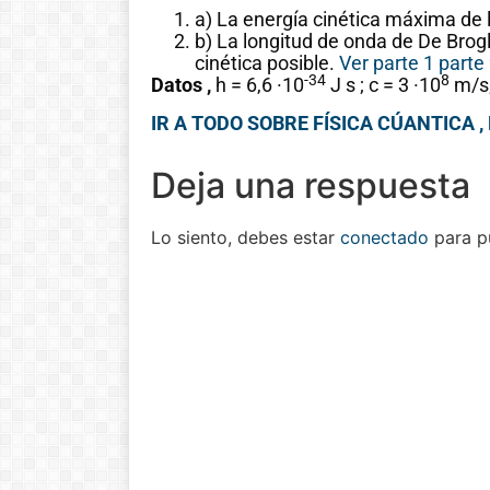
a) La energía cinética máxima de 
b) La longitud de onda de De Brog
cinética posible.
Ver parte 1
parte
-34
8
Datos ,
h = 6,6 ·10
J s ; c = 3 ·10
m/s;
IR A TODO SOBRE FÍSICA CÚANTICA 
Deja una respuesta
Lo siento, debes estar
conectado
para pu
Historia de las
matemáticas:
Del cero al
infinito