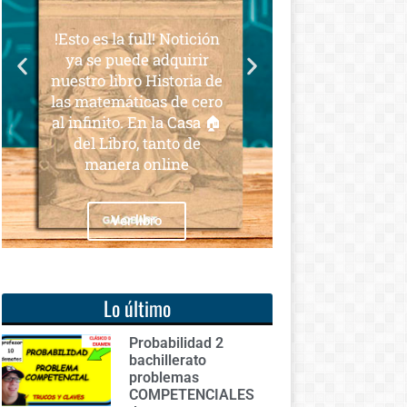
para todos
es la full! Notición
Notición!! Ya se puede
e puede adquirir
adquirir nuestro segundo
o libro Historia de
libro: Unas matemáticas
atemáticas de cero
para todos
inito. En la Casa 🏠
 Libro, tanto de
anera online
Ver libro
Ver libro
Lo último
Probabilidad 2
bachillerato
problemas
COMPETENCIALES