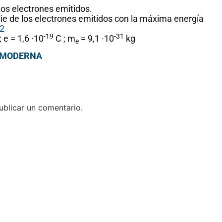
los electrones emitidos.
lie de los electrones emitidos con la máxima energía
 2
-19
-31
 e = 1,6 ·10
C ; m
= 9,1 ·10
kg
e
, MODERNA
blicar un comentario.
His
ma
Unas
D
matemáticas