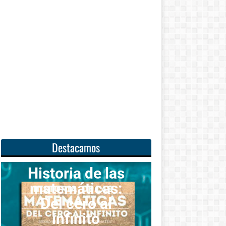
Destacamos
toria de las
temáticas:
Unas
el cero al
matemáticas
infinito