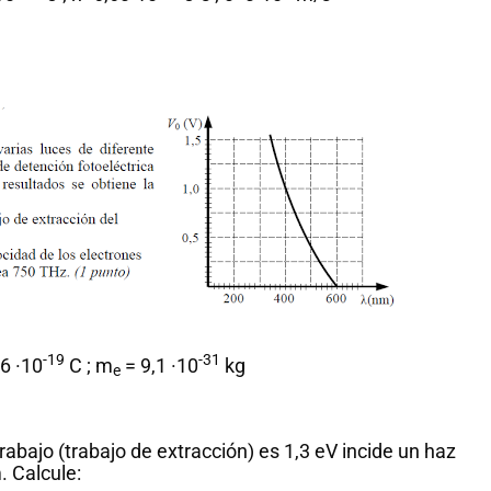
-19
-31
6 ·10
C ; m
= 9,1 ·10
kg
e
rabajo (trabajo de extracción) es 1,3 eV incide un haz
. Calcule: