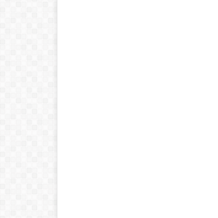
!Esto es la full! Notición
ya se puede adquirir
nuestro libro Historia de
las matemáticas de cero
al infinito. En la Casa 🏠
del Libro, tanto de
manera online
Ver libro