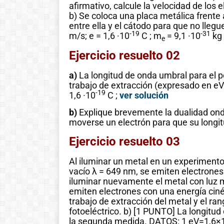
afirmativo, calcule la velocidad de los 
b) Se coloca una placa metálica frente 
entre ella y el cátodo para que no llegu
-19
-31
m/s; e = 1,6 ·10
C ; m
= 9,1 ·10
kg
e
Ejercicio resuelto 02
a)
La longitud de onda umbral para el p
trabajo de extracción (expresado en eV)
-19
1,6 ·10
C ;
ver solución
b)
Explique brevemente la dualidad ond
moverse un electrón para que su longi
Ejercicio resuelto 03
Al iluminar un metal en un experiment
vacío λ = 649 nm, se emiten electrones
iluminar nuevamente el metal con luz m
emiten electrones con una energía ciné
trabajo de extracción del metal y el r
fotoeléctrico. b) [1 PUNTO] La longitud 
la segunda medida. DATOS: 1 eV=1,6×