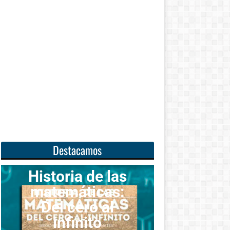
Destacamos
ia de las
áticas:
Unas
cero al
matemáticas
finito