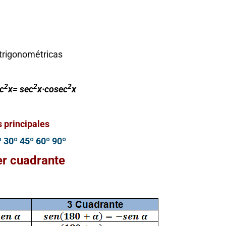
trigonométricas
2
2
2
c
x= sec
x·cosec
x
 principales
 30º 45º 60º 90º
er cuadrante