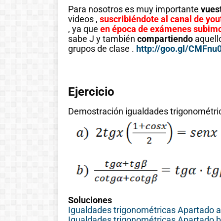
Para nosotros es muy importante
vues
videos ,
suscribiéndote al canal de yo
, ya que
en época de exámenes subimo
sabe J y también
compartiendo
aquell
grupos de clase .
http://goo.gl/CMFnu
Ejercicio
Demostración igualdades trigonométri
Soluciones
Igualdades trigonométricas Apartado a
Igualdades trigonométricas Apartado b