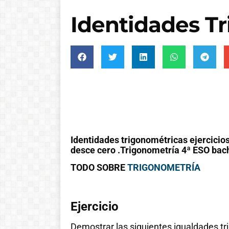
Identidades T
Identidades trigonométricas ejercicios
desce cero .Trigonometría 4ª ESO bach
TODO SOBRE
TRIGONOMETRÍA
Ejercicio
Demostrar las siguientes igualdades t