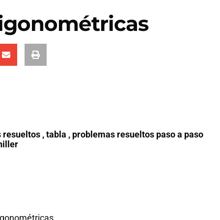
rigonométricas
 resueltos , tabla , problemas resueltos paso a paso
iller
rigonométricas