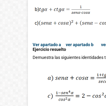
!Esto es la full! Notición
ya se puede adquirir
nuestro libro Historia de
las matemáticas de cero
al infinito. En la Casa 🏠
del Libro, tanto de
manera online
Ver apartado a
ver apartado b
ve
Ejercicio resuelto
Demuestra las siguientes identidades 
Ver libro