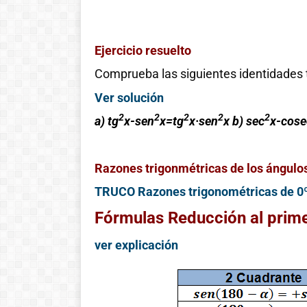
Ejercicio resuelto
Comprueba las siguientes identidades 
Ver solución
2
2
2
2
2
a) tg
x-sen
x=tg
x·sen
x b) sec
x-cose
Razones trigonmétricas de los ángulos
TRUCO Razones trigonométricas de 0º
Fórmulas Reducción al prim
ver explicación