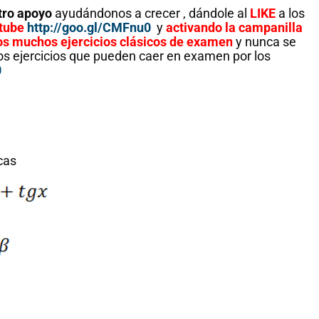
tro apoyo
ayudándonos a crecer , dándole al
LIKE
a los
utube
http://goo.gl/CMFnu0
y
activando la campanilla
s muchos ejercicios clásicos de examen
y nunca se
os ejercicios que pueden caer en examen por los
0
cas