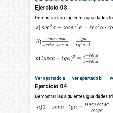
Ejercicio 03
Demostrar las siguientes igualdades t
Ver apartado a
ver apartado b
v
Historia de las
Ejercicio 04
matemáticas:
Demostrar las siguientes igualdades t
Del cero al
infinito