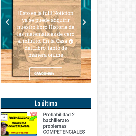
para todos
a full! Notición
Notición!! Ya se puede
ede adquirir
adquirir nuestro segundo
bro Historia de
libro: Unas matemáticas
áticas de cero
para todos
o. En la Casa 🏠
ro, tanto de
ra online
Ver libro
r libro
Lo último
Probabilidad 2
bachillerato
problemas
COMPETENCIALES