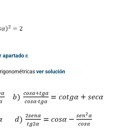
para todos
!Esto es l
Notición!! Ya se puede
ya se pu
adquirir nuestro segundo
nuestro li
libro: Unas matemáticas
las matem
para todos
al infinit
del Lib
mane
r apartado c
Ver libro
trigonométricas
ver solución
Ve