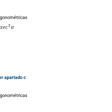
rigonométricas
er apartado c
Histor
matem
rigonométricas
Unas
Del 
matemáticas
in