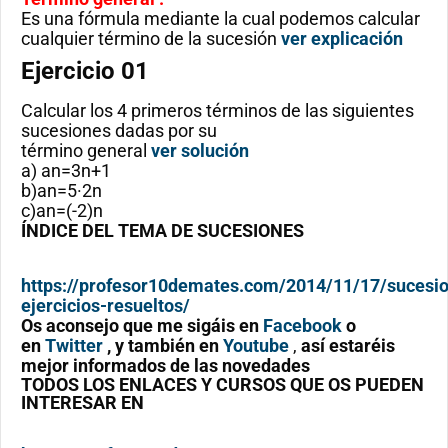
Es una fórmula mediante la cual podemos calcular
cualquier término de la sucesión
ver explicación
Ejercicio 01
Calcular los 4 primeros términos de las siguientes
sucesiones dadas por su
término general
ver solución
a) an=3n+1
b)an=5·2n
c)an=(-2)n
ÍNDICE DEL TEMA DE SUCESIONES
https://profesor10demates.com/2014/11/17/sucesi
ejercicios-resueltos/
Os aconsejo que me sigáis en
Facebook
o
en
Twitter
, y también en
Youtube
,
así estaréis
mejor informados de las novedades
TODOS LOS ENLACES Y CURSOS QUE OS PUEDEN
INTERESAR EN