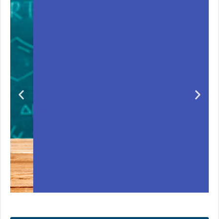
Unas matemáticas
para todos
Notición!! Ya se puede adquirir nuestro segundo
libro: Unas matemáticas para todos
Ver libro