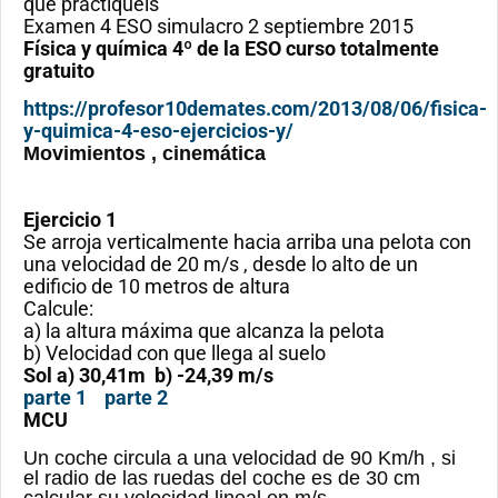
que practiquéis
Examen 4 ESO simulacro 2 septiembre 2015
Física y química 4º de la ESO curso totalmente
gratuito
https://profesor10demates.com/2013/08/06/fisica-
y-quimica-4-eso-ejercicios-y/
Movimientos , cinemática
Ejercicio 1
Se arroja verticalmente hacia arriba una pelota con
una velocidad de 20 m/s , desde lo alto de un
edificio de 10 metros de altura
Calcule:
a) la altura máxima que alcanza la pelota
b) Velocidad con que llega al suelo
Sol a) 30,41m b) -24,39 m/s
parte 1
parte 2
MCU
Un coche circula a una velocidad de 90 Km/h , si
el radio de las ruedas del coche es de 30 cm
calcular su velocidad lineal en m/s .