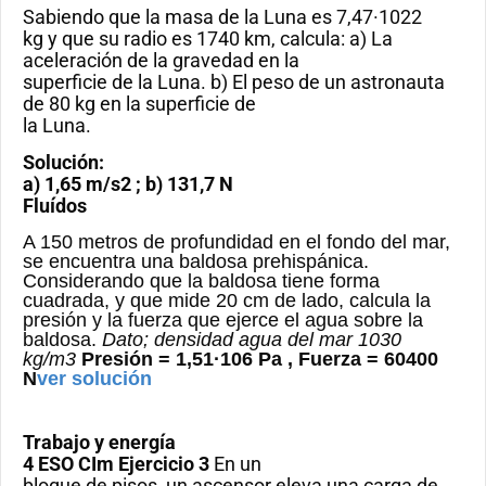
Sabiendo que la masa de la Luna es 7,47·1022
kg y que su radio es 1740 km, calcula: a) La
aceleración de la gravedad en la
superficie de la Luna. b) El peso de un astronauta
de 80 kg en la superficie de
la Luna.
Solución:
a) 1,65 m/s2 ; b) 131,7 N
Fluídos
A 150 metros de profundidad en el fondo del mar,
se encuentra una baldosa prehispánica.
Considerando que la baldosa tiene forma
cuadrada, y que mide 20 cm de lado, calcula la
presión y la fuerza que ejerce el agua sobre la
baldosa.
Dato; densidad agua del mar 1030
kg/m3
Presión = 1,51·106 Pa , Fuerza = 60400
N
ver solución
Trabajo y energía
4 ESO CIm
Ejercicio 3
En un
bloque de pisos, un ascensor eleva una carga de