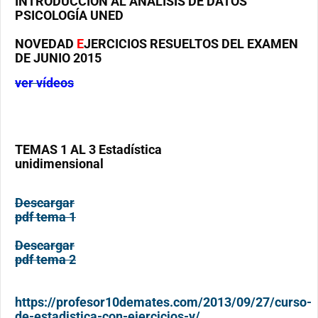
INTRODUCCIÓN AL ANÁLISIS DE DATOS
PSICOLOGÍA UNED
NOVEDAD
E
JERCICIOS RESUELTOS DEL EXAMEN
DE JUNIO 2015
ver vídeos
TEMAS 1 AL 3 Estadística
unidimensional
Descargar
pdf tema 1
Descargar
pdf tema 2
https://profesor10demates.com/2013/09/27/curso-
de-estadistica-con-ejercicios-y/