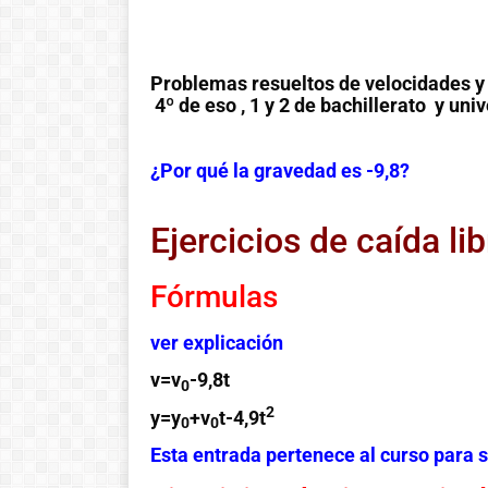
Problemas resueltos de velocidades y 
4º de eso , 1 y 2 de bachillerato y uni
¿Por qué la gravedad es -9,8?
Ejercicios de caída lib
Fórmulas
ver explicación
v=v
-9,8t
0
2
y=y
+v
t-4,9t
0
0
Esta entrada pertenece al curso par