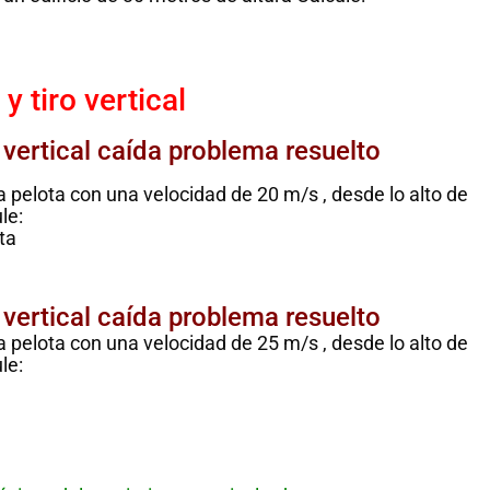
para todos
!Esto es la f
Notición!! Ya se puede
ya se pued
adquirir nuestro segundo
y tiro vertical
nuestro libr
libro: Unas matemáticas
las matemát
para todos
al infinito. 
 vertical caída problema resuelto
del Libro
a pelota con una velocidad de 20 m/s , desde lo alto de
manera
Ver libro
le:
ta
Ver 
 vertical caída problema resuelto
a pelota con una velocidad de 25 m/s , desde lo alto de
le: