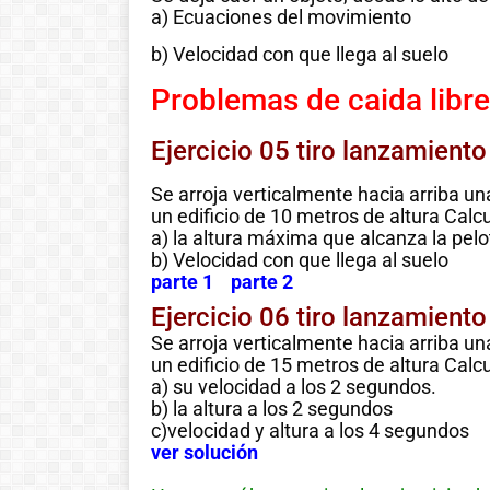
a) Ecuaciones del movimiento
!Esto es la full! Notición
b) Velocidad con que llega al suelo
ya se puede adquirir
Problemas de caida libre 
nuestro libro Historia de
las matemáticas de cero
al infinito. En la Casa 🏠
Ejercicio 05 tiro lanzamiento
del Libro, tanto de
Se arroja verticalmente hacia arriba un
manera online
un edificio de 10 metros de altura Calcu
a) la altura máxima que alcanza la pelo
b) Velocidad con que llega al suelo
Ver libro
parte 1
parte 2
Ejercicio 06 tiro lanzamiento
Se arroja verticalmente hacia arriba un
un edificio de 15 metros de altura Calcu
a) su velocidad a los 2 segundos.
b) la altura a los 2 segundos
c)velocidad y altura a los 4 segundos
ver solución