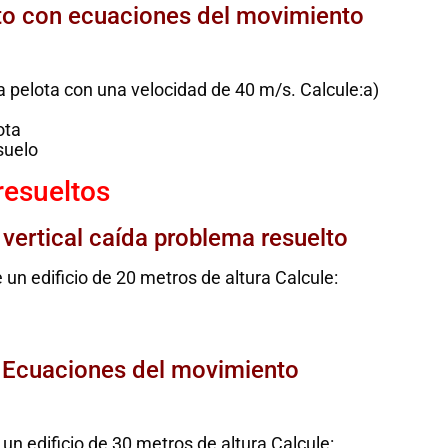
uelto con ecuaciones del movimiento
a pelota con una velocidad de 40 m/s. Calcule:a)
ota
suelo
 resueltos
 vertical caída problema resuelto
e un edificio de 20 metros de altura Calcule:
Histori
re Ecuaciones del movimiento
matemá
Unas
Del c
matemáticas
infi
 un edificio de 30 metros de altura Calcule: