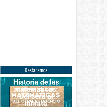
Destacamos
a de las
ticas:
Unas
ero al
matemáticas
nito