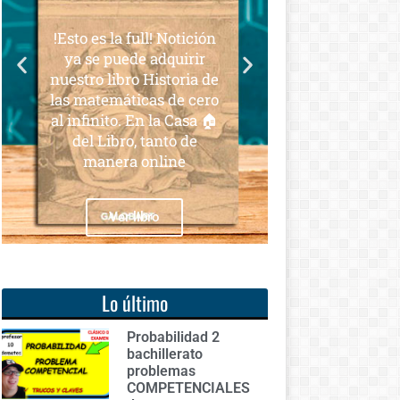
para todos
ull! Notición
Notición!! Ya se puede
e adquirir
adquirir nuestro segundo
o Historia de
libro: Unas matemáticas
icas de cero
para todos
En la Casa 🏠
, tanto de
 online
Ver libro
libro
Lo último
Probabilidad 2
bachillerato
problemas
COMPETENCIALES