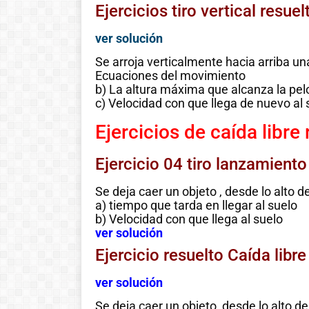
Ejercicios tiro vertical res
ver solución
Se arroja verticalmente hacia arriba un
Ecuaciones del movimiento
b) La altura máxima que alcanza la pel
c) Velocidad con que llega de nuevo al 
Ejercicios de caída libre
Ejercicio 04 tiro lanzamiento
Se deja caer un objeto , desde lo alto d
a) tiempo que tarda en llegar al suelo
b) Velocidad con que llega al suelo
Historia de las
ver solución
Ejercicio resuelto Caída lib
matemáticas:
Del cero al
ver solución
infinito
Se deja caer un objeto, desde lo alto de