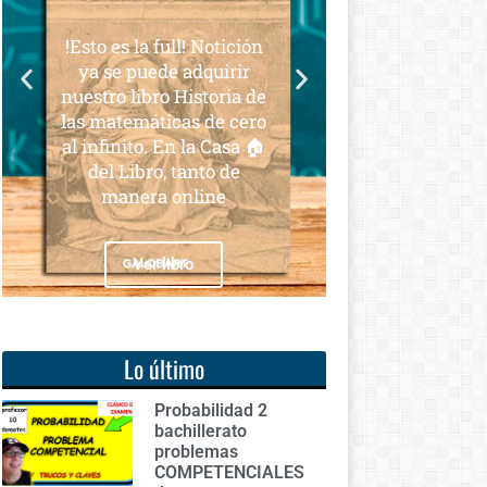
para todos
s la full! Notición
Notición!! Ya se puede
 puede adquirir
adquirir nuestro segundo
 libro Historia de
libro: Unas matemáticas
temáticas de cero
para todos
nito. En la Casa 🏠
Libro, tanto de
nera online
Ver libro
Ver libro
Lo último
Probabilidad 2
bachillerato
problemas
COMPETENCIALES