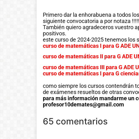
Primero dar la enhorabuena a todos los
siguiente convocatoria a por notaza !!!!
También quiero agradeceros vuestro a
positivos.
este curso de 2024-2025 tenemos los 
curso de matemáticas I para G ADE U
curso de matemáticas II para G ADE 
curso de matemáticas III para G ADE
curso de matemáticas I para G cienci
como siempre los cursos contendrán to
de exámenes resueltos de otras convoc
para más información mandarme un c
profesor10demates@gmail.com
65 comentarios