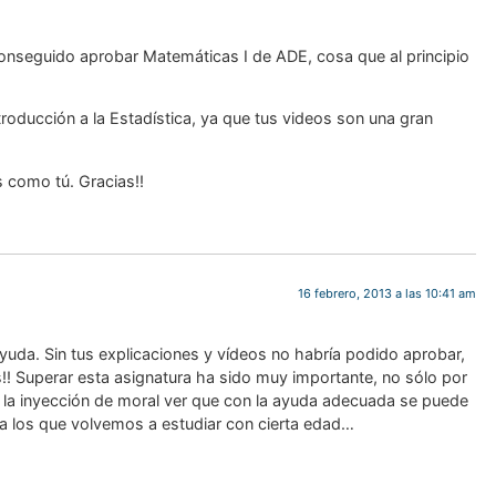
para todos
!Esto e
onseguido aprobar Matemáticas I de ADE, cosa que al principio
Notición!! Ya se puede
ya se
adquirir nuestro segundo
nuestro
libro: Unas matemáticas
roducción a la Estadística, ya que tus videos son una gran
las ma
para todos
al infi
del 
s como tú. Gracias!!
ma
Ver libro
16 febrero, 2013 a las 10:41 am
yuda. Sin tus explicaciones y vídeos no habría podido aprobar,
! Superar esta asignatura ha sido muy importante, no sólo por
or la inyección de moral ver que con la ayuda adecuada se puede
ra los que volvemos a estudiar con cierta edad…