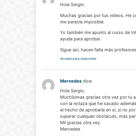
Hola Sergio:
!Esto es la full! Notición
Muchas gracias por tus videos. He c
ya se puede adquirir
me parecía imposible.
nuestro libro Historia de
Yo también me apunto al curso de Int
las matemáticas de cero
ayuda para aprobar.
al infinito. En la Casa 🏠
del Libro, tanto de
Sigue así, hacen falta más profesore
manera online
Accede para responder
Ver libro
Mercedes
dice:
Hola Sergio,
Muchísimas gracias otra vez por tu a
con la notaza que he sacado además!
el hecho de aprobarla en sí, si no p
superar cualquier obstáculo, más pa
Mil gracias otra vez.
Mercedes