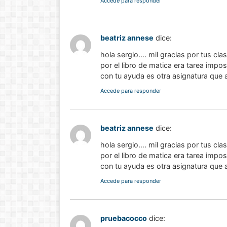
Accede para responder
beatriz annese
dice:
hola sergio…. mil gracias por tus cla
por el libro de matica era tarea impo
con tu ayuda es otra asignatura que
Accede para responder
beatriz annese
dice:
hola sergio…. mil gracias por tus cla
por el libro de matica era tarea impo
con tu ayuda es otra asignatura que
Historia de las
Accede para responder
matemáticas:
Del cero al
infinito
pruebacocco
dice: