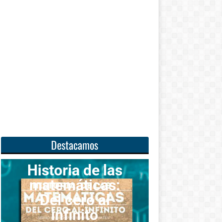
Destacamos
oria de las
emáticas:
Unas
l cero al
matemáticas
infinito